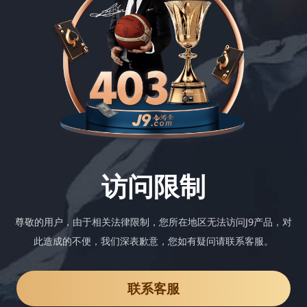
访问限制
尊敬的用户，由于相关法律限制，您所在地区无法访问J9产品，对
此造成的不便，我们深表歉意，您如有疑问请联系客服。
联系客服