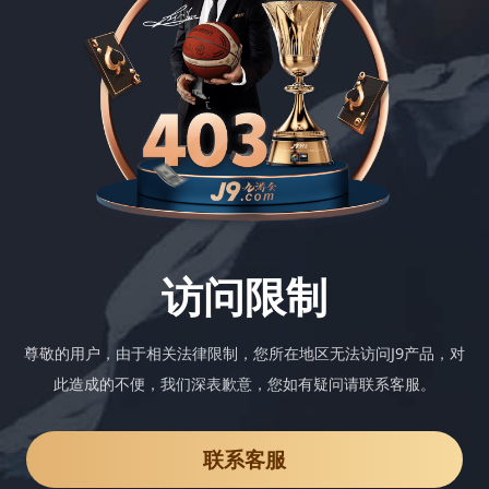
访问限制
尊敬的用户，由于相关法律限制，您所在地区无法访问J9产品，对
此造成的不便，我们深表歉意，您如有疑问请联系客服。
联系客服